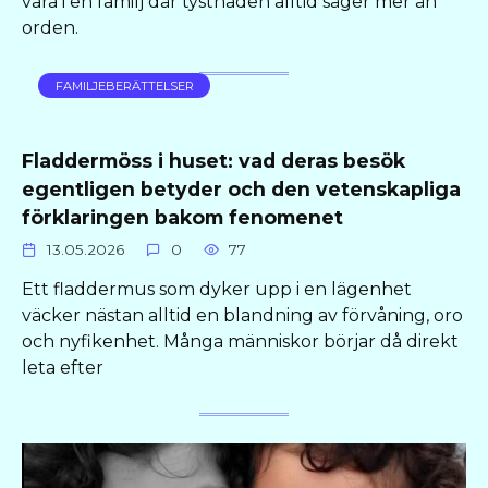
vara i en familj där tystnaden alltid säger mer än
orden.
FAMILJEBERÄTTELSER
Fladdermöss i huset: vad deras besök
egentligen betyder och den vetenskapliga
förklaringen bakom fenomenet
13.05.2026
0
77
Ett fladdermus som dyker upp i en lägenhet
väcker nästan alltid en blandning av förvåning, oro
och nyfikenhet. Många människor börjar då direkt
leta efter