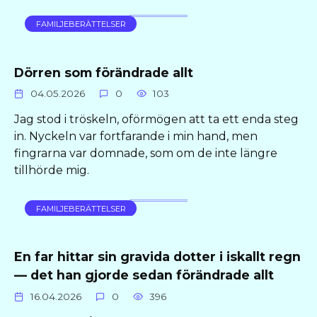
FAMILJEBERÄTTELSER
Dörren som förändrade allt
04.05.2026
0
103
Jag stod i tröskeln, oförmögen att ta ett enda steg
in. Nyckeln var fortfarande i min hand, men
fingrarna var domnade, som om de inte längre
tillhörde mig.
FAMILJEBERÄTTELSER
En far hittar sin gravida dotter i iskallt regn
— det han gjorde sedan förändrade allt
16.04.2026
0
396