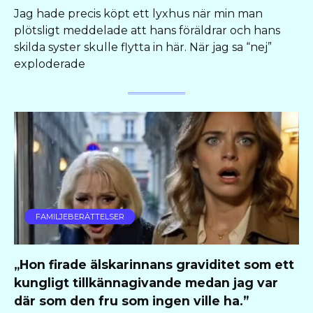
Jag hade precis köpt ett lyxhus när min man
plötsligt meddelade att hans föräldrar och hans
skilda syster skulle flytta in här. När jag sa “nej”
exploderade
FAMILJEBERÄTTELSER
„Hon firade älskarinnans graviditet som ett
kungligt tillkännagivande medan jag var
där som den fru som ingen ville ha.”