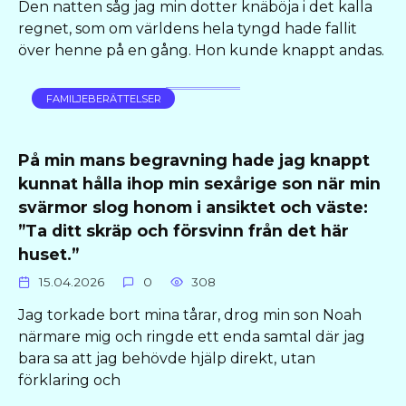
Den natten såg jag min dotter knäböja i det kalla
regnet, som om världens hela tyngd hade fallit
över henne på en gång. Hon kunde knappt andas.
FAMILJEBERÄTTELSER
På min mans begravning hade jag knappt
kunnat hålla ihop min sexårige son när min
svärmor slog honom i ansiktet och väste:
”Ta ditt skräp och försvinn från det här
huset.”
15.04.2026
0
308
Jag torkade bort mina tårar, drog min son Noah
närmare mig och ringde ett enda samtal där jag
bara sa att jag behövde hjälp direkt, utan
förklaring och