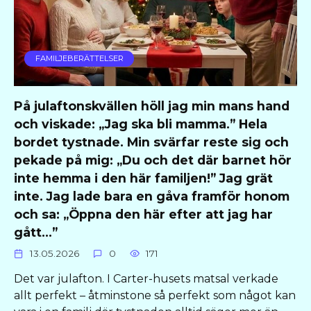
FAMILJEBERÄTTELSER
På julaftonskvällen höll jag min mans hand
och viskade: „Jag ska bli mamma.” Hela
bordet tystnade. Min svärfar reste sig och
pekade på mig: „Du och det där barnet hör
inte hemma i den här familjen!” Jag grät
inte. Jag lade bara en gåva framför honom
och sa: „Öppna den här efter att jag har
gått…”
13.05.2026
0
171
Det var julafton. I Carter-husets matsal verkade
allt perfekt – åtminstone så perfekt som något kan