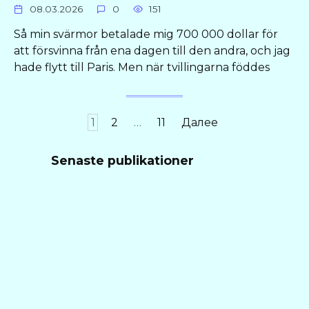
08.03.2026
0
151
Så min svärmor betalade mig 700 000 dollar för
att försvinna från ena dagen till den andra, och jag
hade flytt till Paris. Men när tvillingarna föddes
Пагинация
1
2
…
11
Далее
записей
Senaste publikationer