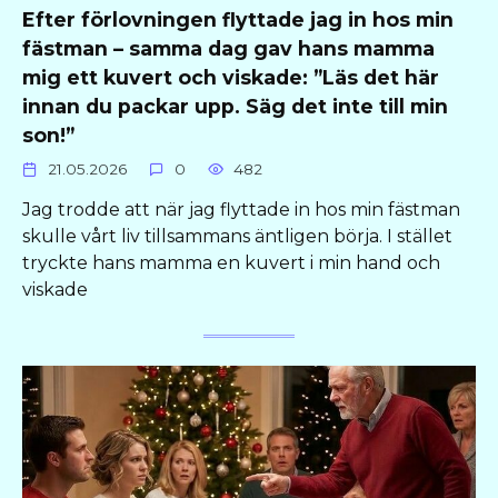
Efter förlovningen flyttade jag in hos min
fästman – samma dag gav hans mamma
mig ett kuvert och viskade: ”Läs det här
innan du packar upp. Säg det inte till min
son!”
21.05.2026
0
482
Jag trodde att när jag flyttade in hos min fästman
skulle vårt liv tillsammans äntligen börja. I stället
tryckte hans mamma en kuvert i min hand och
viskade