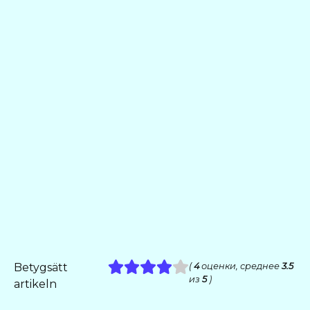
Betygsätt
(
4
оценки, среднее
3.5
из
5
)
artikeln