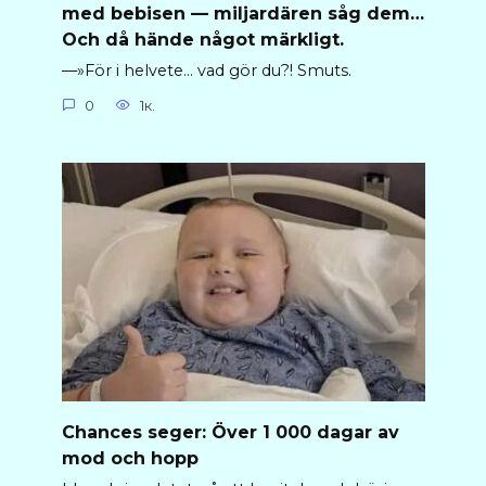
med bebisen — miljardären såg dem…
Och då hände något märkligt.
—»För i helvete… vad gör du?! Smuts.
0
1к.
Chances seger: Över 1 000 dagar av
mod och hopp