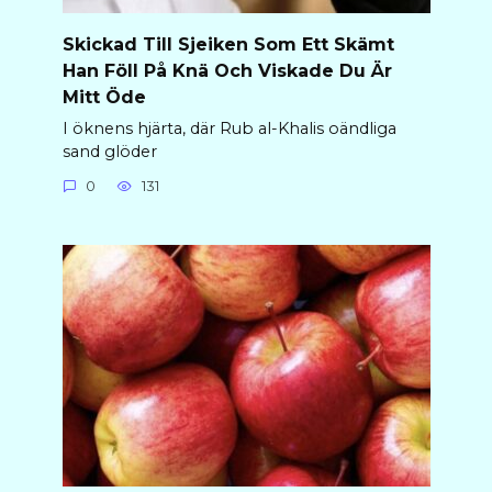
Skickad Till Sjeiken Som Ett Skämt
Han Föll På Knä Och Viskade Du Är
Mitt Öde
I öknens hjärta, där Rub al-Khalis oändliga
sand glöder
0
131