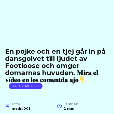
En pojke och en tjej går in på
dansgolvet till ljudet av
Footloose och omger
domarnas huvuden. 𝐌𝐢𝐫𝐚 𝐞𝐥
𝐯í𝐝𝐞𝐨 𝐞𝐧 𝐥𝐨𝐬 𝐜𝐨𝐦𝐞𝐧𝐭𝐝𝐚 𝐚𝐣𝐨
UNDERHÅLLNING
АВТОР
НА ЧТЕНИЕ
media001
2 мин