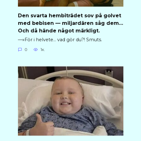
Den svarta hembiträdet sov på golvet
med bebisen — miljardären såg dem…
Och då hände något märkligt.
—»För i helvete… vad gör du?! Smuts.
0
1к.