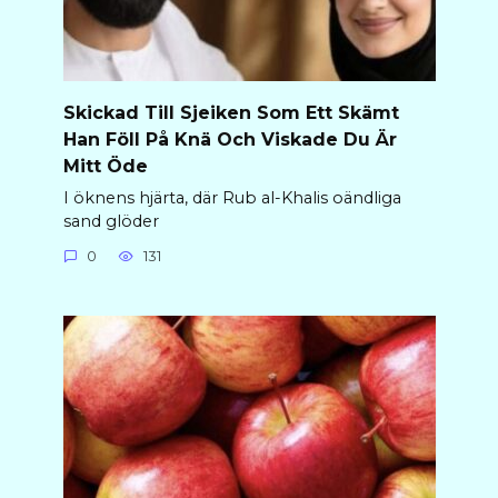
Skickad Till Sjeiken Som Ett Skämt
Han Föll På Knä Och Viskade Du Är
Mitt Öde
I öknens hjärta, där Rub al-Khalis oändliga
sand glöder
0
131