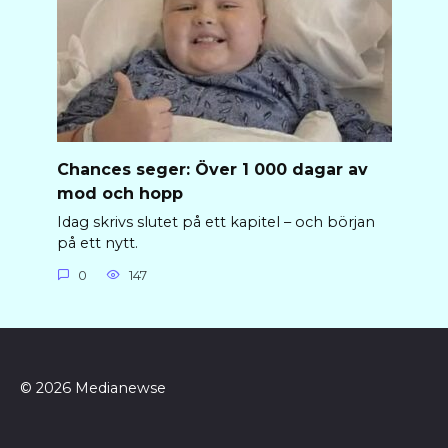
Chances seger: Över 1 000 dagar av
mod och hopp
Idag skrivs slutet på ett kapitel – och början
på ett nytt.
0
147
© 2026 Medianewse