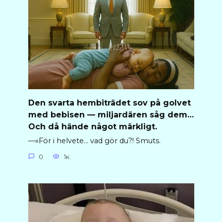
Den svarta hembiträdet sov på golvet
med bebisen — miljardären såg dem…
Och då hände något märkligt.
—»För i helvete… vad gör du?! Smuts.
0
1к.