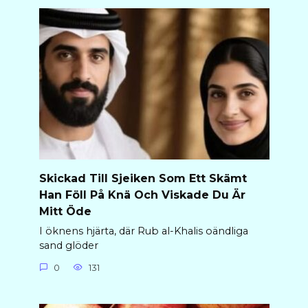
Skickad Till Sjeiken Som Ett Skämt
Han Föll På Knä Och Viskade Du Är
Mitt Öde
I öknens hjärta, där Rub al-Khalis oändliga
sand glöder
0
131