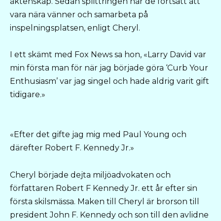
äktenskap. Sedan splittringen har de fortsatt att
vara nära vänner och samarbeta på
inspelningsplatsen, enligt Cheryl.
I ett skämt med Fox News sa hon, «Larry David var
min första man för när jag började göra ‘Curb Your
Enthusiasm’ var jag singel och hade aldrig varit gift
tidigare.»
«Efter det gifte jag mig med Paul Young och
därefter Robert F. Kennedy Jr.»
Cheryl började dejta miljöadvokaten och
författaren Robert F Kennedy Jr. ett år efter sin
första skilsmässa. Maken till Cheryl är brorson till
president John F. Kennedy och son till den avlidne