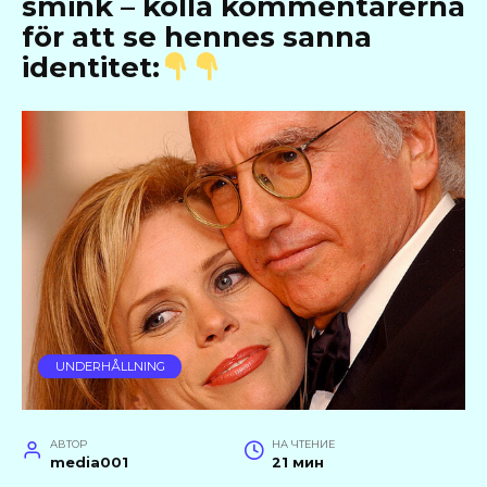
smink – kolla kommentarerna
för att se hennes sanna
identitet:
UNDERHÅLLNING
АВТОР
НА ЧТЕНИЕ
media001
21 мин