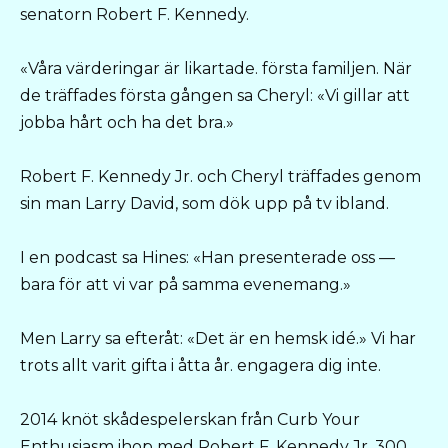
senatorn Robert F. Kennedy.
«Våra värderingar är likartade. första familjen. När
de träffades första gången sa Cheryl: «Vi gillar att
jobba hårt och ha det bra.»
Robert F. Kennedy Jr. och Cheryl träffades genom
sin man Larry David, som dök upp på tv ibland.
I en podcast sa Hines: «Han presenterade oss —
bara för att vi var på samma evenemang.»
Men Larry sa efteråt: «Det är en hemsk idé.» Vi har
trots allt varit gifta i åtta år. engagera dig inte.
2014 knöt skådespelerskan från Curb Your
Enthusiasm ihop med Robert F. Kennedy Jr. 300