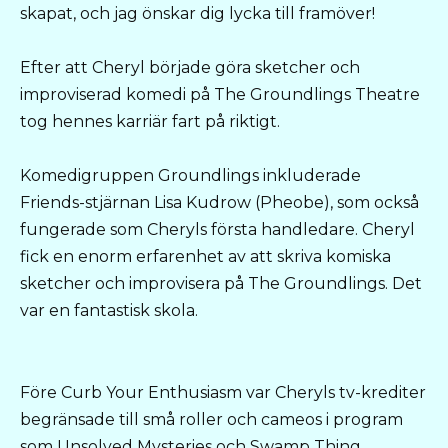
skapat, och jag önskar dig lycka till framöver!
Efter att Cheryl började göra sketcher och
improviserad komedi på The Groundlings Theatre
tog hennes karriär fart på riktigt.
Komedigruppen Groundlings inkluderade
Friends-stjärnan Lisa Kudrow (Pheobe), som också
fungerade som Cheryls första handledare. Cheryl
fick en enorm erfarenhet av att skriva komiska
sketcher och improvisera på The Groundlings. Det
var en fantastisk skola.
Före Curb Your Enthusiasm var Cheryls tv-krediter
begränsade till små roller och cameos i program
som Unsolved Mysteries och Swamp Thing.