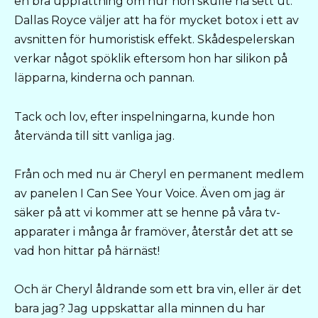
en bra uppfattning om hur hon skulle ha sett ut.
Dallas Royce väljer att ha för mycket botox i ett av
avsnitten för humoristisk effekt. Skådespelerskan
verkar något spöklik eftersom hon har silikon på
läpparna, kinderna och pannan.
Tack och lov, efter inspelningarna, kunde hon
återvända till sitt vanliga jag.
Från och med nu är Cheryl en permanent medlem
av panelen I Can See Your Voice. Även om jag är
säker på att vi kommer att se henne på våra tv-
apparater i många år framöver, återstår det att se
vad hon hittar på härnäst!
Och är Cheryl åldrande som ett bra vin, eller är det
bara jag? Jag uppskattar alla minnen du har