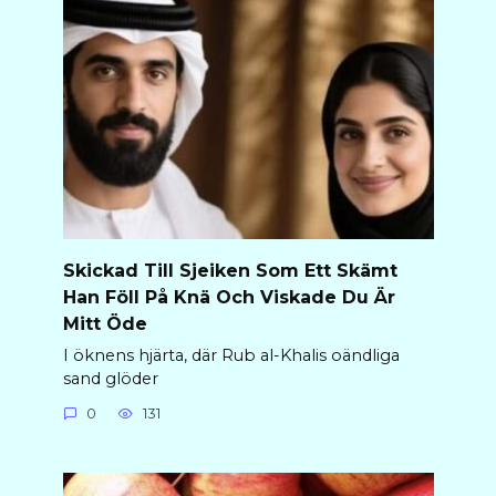
Skickad Till Sjeiken Som Ett Skämt
Han Föll På Knä Och Viskade Du Är
Mitt Öde
I öknens hjärta, där Rub al-Khalis oändliga
sand glöder
0
131