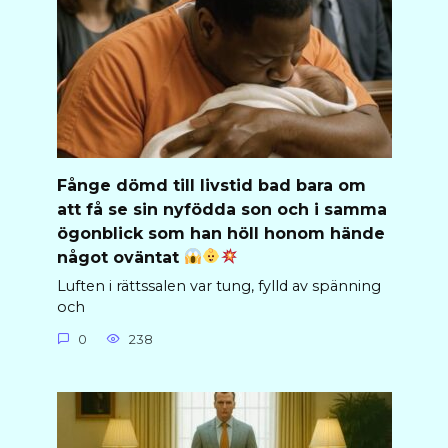
Fånge dömd till livstid bad bara om
att få se sin nyfödda son och i samma
ögonblick som han höll honom hände
något oväntat
Luften i rättssalen var tung, fylld av spänning
och
0
238