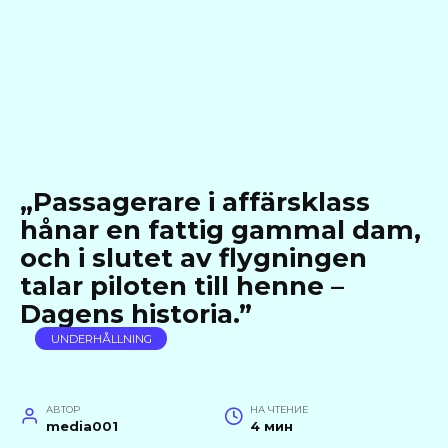
„Passagerare i affärsklass
hånar en fattig gammal dam,
och i slutet av flygningen
talar piloten till henne –
Dagens historia.”
UNDERHÅLLNING
АВТОР
НА ЧТЕНИЕ
media001
4 мин