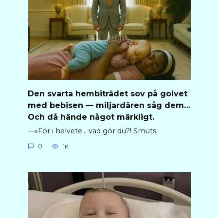
Den svarta hembiträdet sov på golvet
med bebisen — miljardären såg dem…
Och då hände något märkligt.
—»För i helvete… vad gör du?! Smuts.
0
1к.