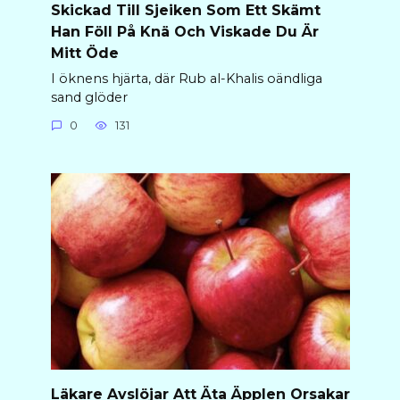
Skickad Till Sjeiken Som Ett Skämt
Han Föll På Knä Och Viskade Du Är
Mitt Öde
I öknens hjärta, där Rub al-Khalis oändliga
sand glöder
0
131
Läkare Avslöjar Att Äta Äpplen Orsakar