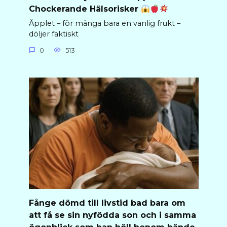
Chockerande Hälsorisker
Äpplet – för många bara en vanlig frukt –
döljer faktiskt
0
513
Fånge dömd till livstid bad bara om
att få se sin nyfödda son och i samma