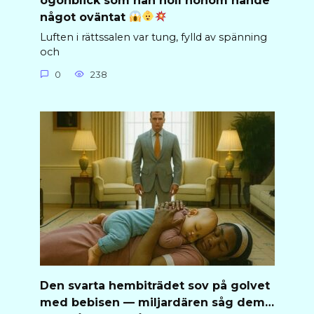
ögonblick som han höll honom hände
något oväntat
Luften i rättssalen var tung, fylld av spänning
och
0
238
Den svarta hembiträdet sov på golvet
med bebisen — miljardären såg dem…