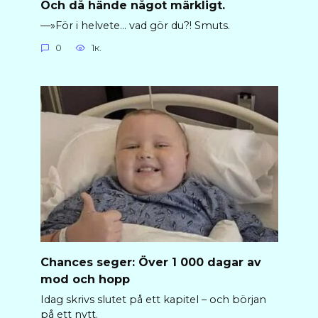
Och då hände något märkligt.
—»För i helvete… vad gör du?! Smuts.
0
1к.
Chances seger: Över 1 000 dagar av
mod och hopp
Idag skrivs slutet på ett kapitel – och början
på ett nytt.