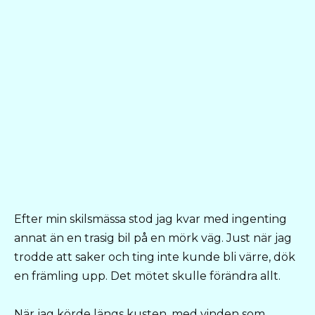
Efter min skilsmässa stod jag kvar med ingenting
annat än en trasig bil på en mörk väg. Just när jag
trodde att saker och ting inte kunde bli värre, dök
en främling upp. Det mötet skulle förändra allt.
När jag körde längs kusten, med vinden som