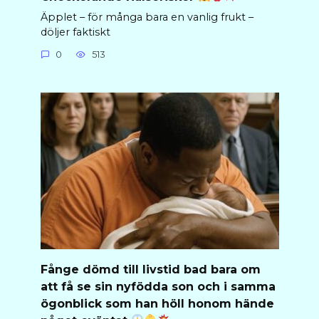
Äpplet – för många bara en vanlig frukt –
döljer faktiskt
0
513
Fånge dömd till livstid bad bara om
att få se sin nyfödda son och i samma
ögonblick som han höll honom hände