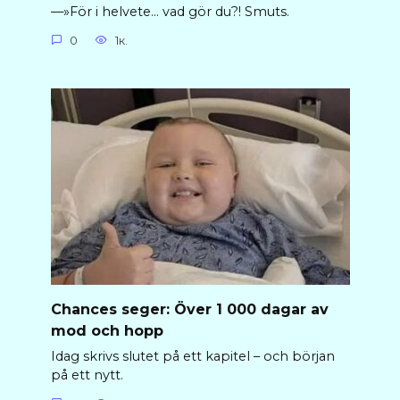
—»För i helvete… vad gör du?! Smuts.
0
1к.
Chances seger: Över 1 000 dagar av
mod och hopp
Idag skrivs slutet på ett kapitel – och början
på ett nytt.