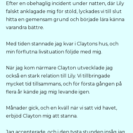
Efter en obehaglig incident under natten, där Lily
falskt anklagade mig för stöld, lyckades vi till slut
hitta en gemensam grund och började lära känna
varandra bättre.
Med tiden stannade jag kvar i Claytons hus, och
min förflutna livsituation följde med mig.
När jag kom närmare Clayton utvecklade jag
också en stark relation till Lily. Vi tillbringade
mycket tid tillsammans, och för första gången på
flera år kände jag mig levande igen.
Månader gick, och en kväll när vi satt vid havet,
erbjöd Clayton mig att stanna.
Jag accepterade, och i den tysta stunden insåg jag