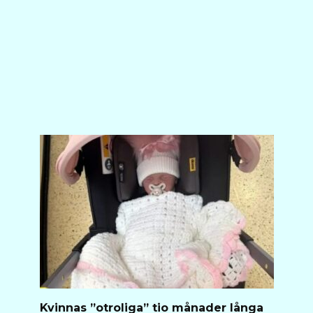
Kvinnas ”otroliga” tio månader långa