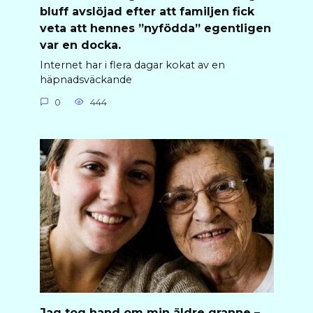
bluff avslöjad efter att familjen fick
veta att hennes ”nyfödda” egentligen
var en docka.
Internet har i flera dagar kokat av en
häpnadsväckande
0
444
Jag tog hand om min äldre granne –