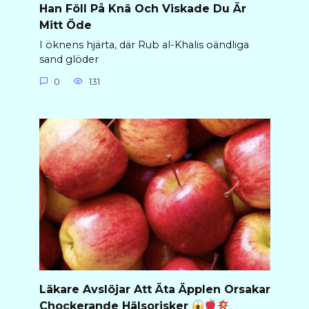
Han Föll På Knä Och Viskade Du Är
Mitt Öde
I öknens hjärta, där Rub al-Khalis oändliga
sand glöder
0
131
Läkare Avslöjar Att Äta Äpplen Orsakar
Chockerande Hälsorisker