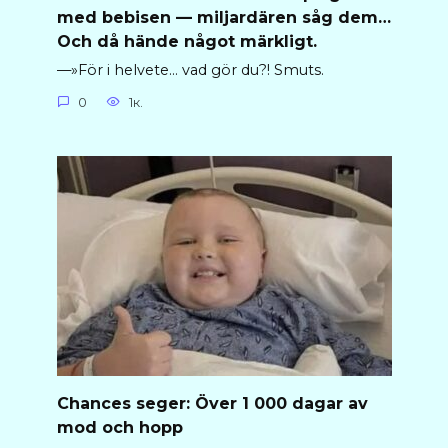
med bebisen — miljardären såg dem…
Och då hände något märkligt.
—»För i helvete… vad gör du?! Smuts.
0
1к.
Chances seger: Över 1 000 dagar av
mod och hopp