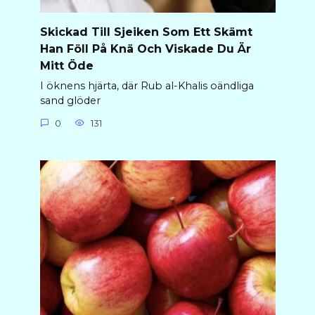
Skickad Till Sjeiken Som Ett Skämt
Han Föll På Knä Och Viskade Du Är
Mitt Öde
I öknens hjärta, där Rub al-Khalis oändliga
sand glöder
0
131