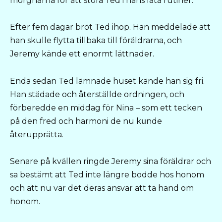
morgnarna för att störa Ted i hans lata rutiner.
Efter fem dagar bröt Ted ihop. Han meddelade att
han skulle flytta tillbaka till föräldrarna, och
Jeremy kände ett enormt lättnader.
Enda sedan Ted lämnade huset kände han sig fri.
Han städade och återställde ordningen, och
förberedde en middag för Nina – som ett tecken
på den fred och harmoni de nu kսnde
återupprätta.
Senare på kvällen ringde Jeremy sina föräldrar och
sa bestämt att Ted inte längre bodde hos honom
och att nu var det deras ansvar att ta hand om
honom.