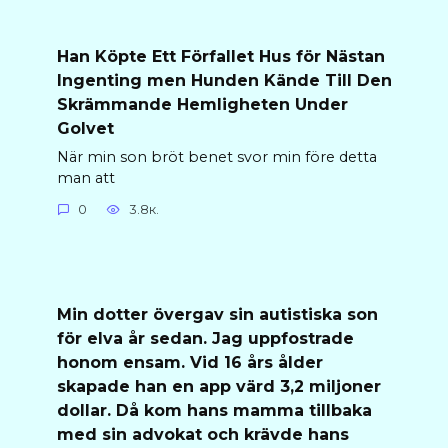
Han Köpte Ett Förfallet Hus för Nästan
Ingenting men Hunden Kände Till Den
Skrämmande Hemligheten Under
Golvet
När min son bröt benet svor min före detta
man att
0
3.8к.
Min dotter övergav sin autistiska son
för elva år sedan. Jag uppfostrade
honom ensam. Vid 16 års ålder
skapade han en app värd 3,2 miljoner
dollar. Då kom hans mamma tillbaka
med sin advokat och krävde hans