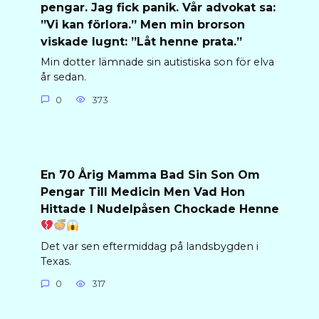
pengar. Jag fick panik. Vår advokat sa:
”Vi kan förlora.” Men min brorson
viskade lugnt: ”Låt henne prata.”
Min dotter lämnade sin autistiska son för elva
år sedan.
0
373
En 70 Årig Mamma Bad Sin Son Om
Pengar Till Medicin Men Vad Hon
Hittade I Nudelpåsen Chockade Henne
Det var sen eftermiddag på landsbygden i
Texas.
0
317