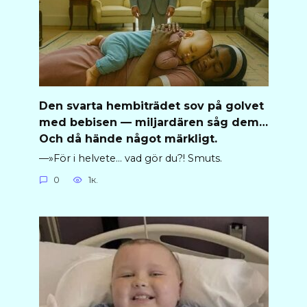
Den svarta hembiträdet sov på golvet
med bebisen — miljardären såg dem…
Och då hände något märkligt.
—»För i helvete… vad gör du?! Smuts.
0
1к.