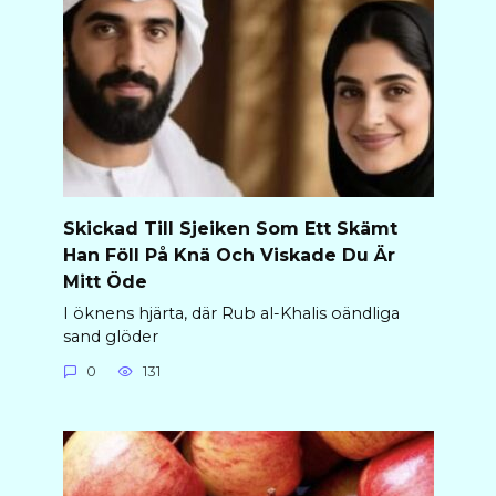
Skickad Till Sjeiken Som Ett Skämt
Han Föll På Knä Och Viskade Du Är
Mitt Öde
I öknens hjärta, där Rub al-Khalis oändliga
sand glöder
0
131