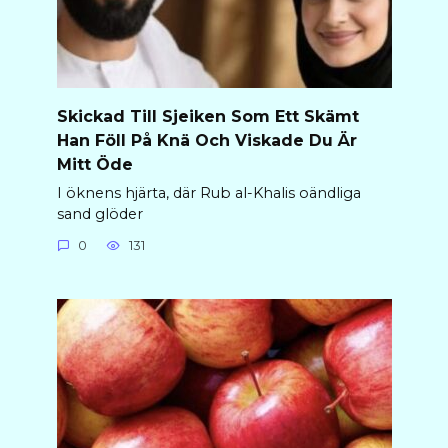
Skickad Till Sjeiken Som Ett Skämt
Han Föll På Knä Och Viskade Du Är
Mitt Öde
I öknens hjärta, där Rub al-Khalis oändliga
sand glöder
0
131