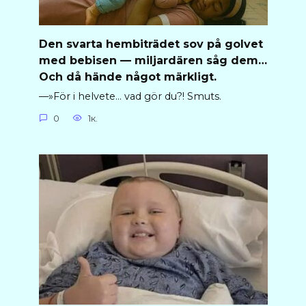
Den svarta hembiträdet sov på golvet
med bebisen — miljardären såg dem…
Och då hände något märkligt.
—»För i helvete… vad gör du?! Smuts.
0
1к.