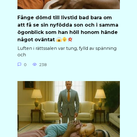
Fånge dömd till livstid bad bara om
att få se sin nyfödda son och i samma
ögonblick som han höll honom hände
något oväntat
Luften i rättssalen var tung, fylld av spänning
och
0
238