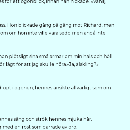
s för ett ögonblick, innan han nickade. «Vanilj,
 glass. Hon blickade gång på gång mot Richard, men
 som om hon inte ville vara sedd men ändå inte
hon plötsligt sina små armar om min hals och höll
lågt för att jag skulle höra.»Ja, älskling?»
djupt i ögonen, hennes ansikte allvarligt som om
hennes säng och strök hennes mjuka hår.
ag med en röst som darrade av oro.