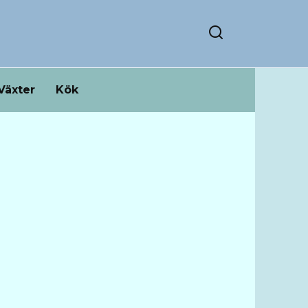
Växter
Kök