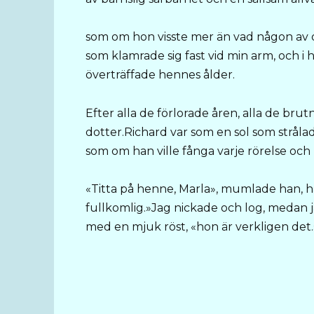
som om hon visste mer än vad någon av 
som klamrade sig fast vid min arm, och i
överträffade hennes ålder.
Efter alla de förlorade åren, alla de brut
dotter.Richard var som en sol som strålade
som om han ville fånga varje rörelse och
«Titta på henne, Marla», mumlade han, h
fullkomlig.»Jag nickade och log, medan ja
med en mjuk röst, «hon är verkligen det.