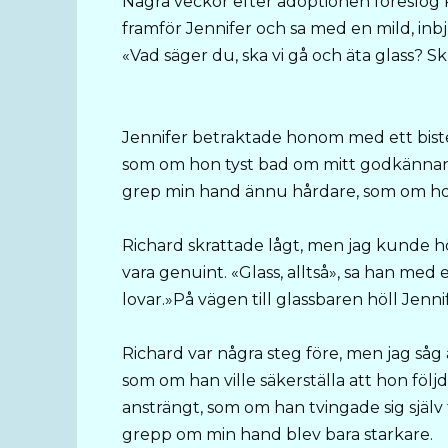
Några veckor efter adoptionen föreslog R
framför Jennifer och sa med en mild, inb
«Vad säger du, ska vi gå och äta glass? Sk
Jennifer betraktade honom med ett bister
som om hon tyst bad om mitt godkännan
grep min hand ännu hårdare, som om ho
Richard skrattade lågt, men jag kunde höra
vara genuint. «Glass, alltså», sa han med
lovar.»På vägen till glassbaren höll Jennif
Richard var några steg före, men jag såg 
som om han ville säkerställa att hon fö
ansträngt, som om han tvingade sig själv 
grepp om min hand blev bara starkare.