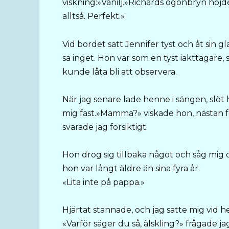
viskning:»Vanilj.»Richards ögonbryn höjde
alltså. Perfekt.»
Vid bordet satt Jennifer tyst och åt sin
sa inget. Hon var som en tyst iakttagare,
kunde låta bli att observera.
När jag senare lade henne i sängen, slöt 
mig fast.»Mamma?» viskade hon, nästan för 
svarade jag försiktigt.
Hon drog sig tillbaka något och såg mig 
hon var långt äldre än sina fyra år.
«Lita inte på pappa.»
Hjärtat stannade, och jag satte mig vid 
«Varför säger du så, älskling?» frågade j