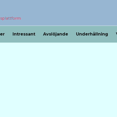
nsplattform
ser
Intressant
Avslöjande
Underhållning