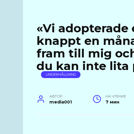
«Vi adopterade e
knappt en mån
fram till mig o
du kan inte lita
UNDERHÅLLNING
АВТОР
НА ЧТЕНИЕ
media001
7 мин