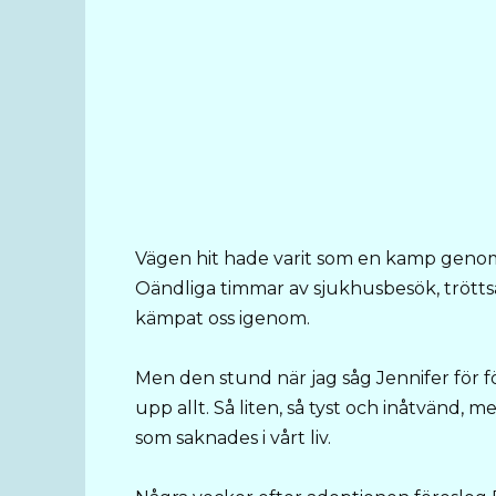
Vägen hit hade varit som en kamp genom 
Oändliga timmar av sjukhusbesök, trötts
kämpat oss igenom.
Men den stund när jag såg Jennifer för fö
upp allt. Så liten, så tyst och inåtvänd, m
som saknades i vårt liv.