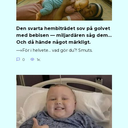
Den svarta hembiträdet sov på golvet
med bebisen — miljardären såg dem…
Och då hände något märkligt.
—»För i helvete… vad gör du?! Smuts.
0
1к.