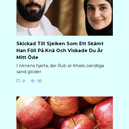
Skickad Till Sjeiken Som Ett Skämt
Han Föll På Knä Och Viskade Du Är
Mitt Öde
I öknens hjärta, där Rub al-Khalis oändliga
sand glöder
0
131