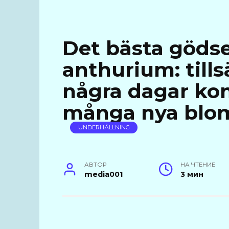
Det bästa gödse
anthurium: tills
några dagar ko
många nya blom
UNDERHÅLLNING
АВТОР
НА ЧТЕНИЕ
media001
3 мин