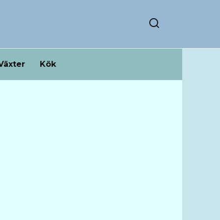
Växter
Kök