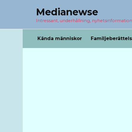
Перейти
Medianewse
к
содержанию
Intressant, underhållning, nyhetsinformatio
Kända människor
Familjeberättel