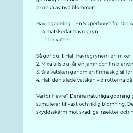
prunka av nya blommor!
Havregödning – En Superboost för Din 
— 4 matskedar havregryn
— 1 liter vatten
Så gör du: 1. Häll havregrynen i en mixer o
2. Mixa tills du får en jämn och fin blandn
3. Sila vätskan genom en finmaskig sil fö
4. Häll den silade vätskan vid rötterna p
Varför Havre? Denna naturliga gödning ge
stimulerar tillväxt och riklig blomning.
skyddsskärm mot skadliga insekter och hål