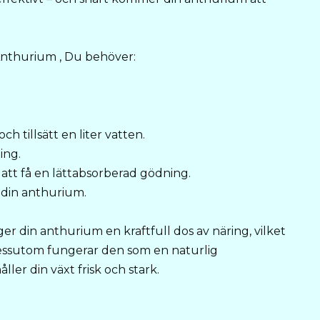
Anthurium , Du behöver:
ch tillsätt en liter vatten.
ing.
r att få en lättabsorberad gödning.
å din anthurium.
r din anthurium en kraftfull dos av näring, vilket
 Dessutom fungerar den som en naturlig
ler din växt frisk och stark.