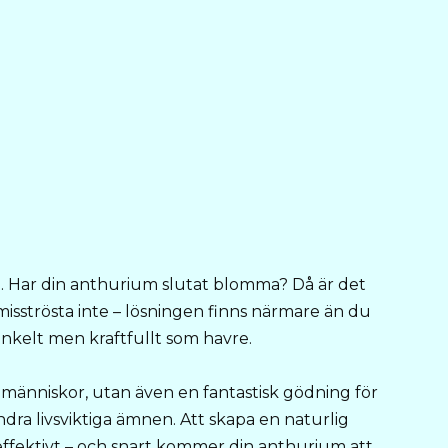
. Har din anthurium slutat blomma? Då är det
 misströsta inte – lösningen finns närmare än du
enkelt men kraftfullt som havre.
s människor, utan även en fantastisk gödning för
andra livsviktiga ämnen. Att skapa en naturlig
ffektivt – och snart kommer din anthurium att