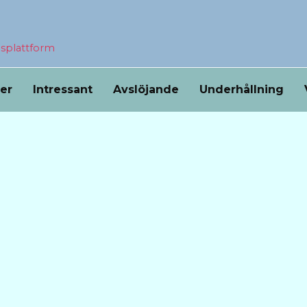
nsplattform
ser
Intressant
Avslöjande
Underhållning