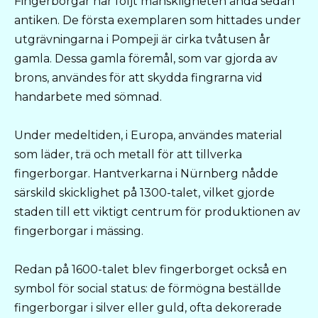
Fingerborgar har följt mänskligheten ända sedan
antiken. De första exemplaren som hittades under
utgrävningarna i Pompeji är cirka tvåtusen år
gamla. Dessa gamla föremål, som var gjorda av
brons, användes för att skydda fingrarna vid
handarbete med sömnad.
Under medeltiden, i Europa, användes material
som läder, trä och metall för att tillverka
fingerborgar. Hantverkarna i Nürnberg nådde
särskild skicklighet på 1300-talet, vilket gjorde
staden till ett viktigt centrum för produktionen av
fingerborgar i mässing.
Redan på 1600-talet blev fingerborget också en
symbol för social status: de förmögna beställde
fingerborgar i silver eller guld, ofta dekorerade