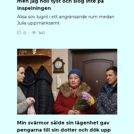
men jag höll tyst och slog inte på
inspelningen
Alisa sov lugnt i ett angränsande rum medan
Julia uppmärksamt
0
140
Min svärmor sålde sin lägenhet gav
pengarna till sin dotter och dök upp