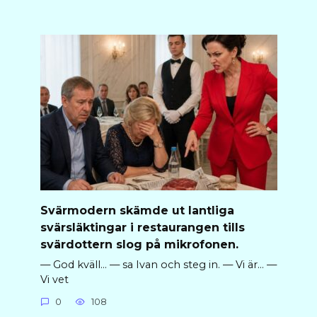
Svärmodern skämde ut lantliga
svärsläktingar i restaurangen tills
svärdottern slog på mikrofonen.
— God kväll… — sa Ivan och steg in. — Vi är… —
Vi vet
0
108