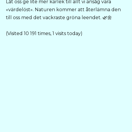
Låt oss ge lite mer kärlek till allt vi ansåg vara
«värdelöst». Naturen kommer att återlämna den
till oss med det vackraste gröna leendet. 🌿🌼
(Visited 10 191 times, 1 visits today)