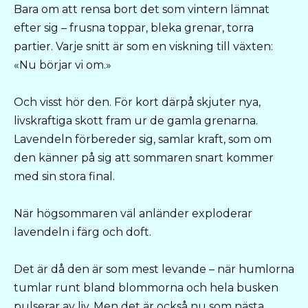
Bara om att rensa bort det som vintern lämnat
efter sig – frusna toppar, bleka grenar, torra
partier. Varje snitt är som en viskning till växten:
«Nu börjar vi om.»
Och visst hör den. För kort därpå skjuter nya,
livskraftiga skott fram ur de gamla grenarna.
Lavendeln förbereder sig, samlar kraft, som om
den känner på sig att sommaren snart kommer
med sin stora final.
När högsommaren väl anländer exploderar
lavendeln i färg och doft.
Det är då den är som mest levande – när humlorna
tumlar runt bland blommorna och hela busken
pulserar av liv. Men det är också nu som nästa