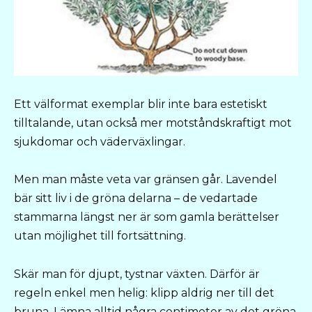
Ett välformat exemplar blir inte bara estetiskt
tilltalande, utan också mer motståndskraftigt mot
sjukdomar och väderväxlingar.
Men man måste veta var gränsen går. Lavendel
bär sitt liv i de gröna delarna – de vedartade
stammarna längst ner är som gamla berättelser
utan möjlighet till fortsättning.
Skär man för djupt, tystnar växten. Därför är
regeln enkel men helig: klipp aldrig ner till det
bruna. Lämna alltid några centimeter av det gröna,