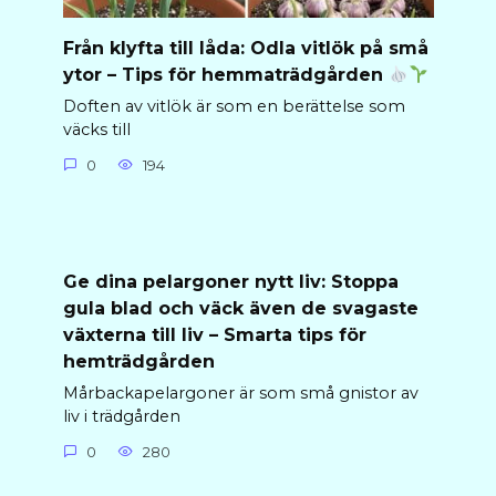
Från klyfta till låda: Odla vitlök på små
ytor – Tips för hemmaträdgården
Doften av vitlök är som en berättelse som
väcks till
0
194
Ge dina pelargoner nytt liv: Stoppa
gula blad och väck även de svagaste
växterna till liv – Smarta tips för
hemträdgården
Mårbackapelargoner är som små gnistor av
liv i trädgården
0
280