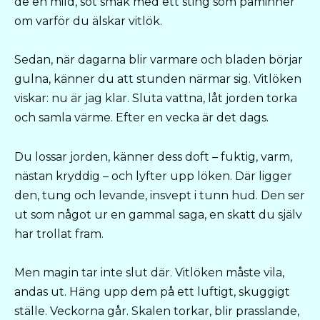
de en mild, söt smak med ett sting som påminner
om varför du älskar vitlök.
Sedan, när dagarna blir varmare och bladen börjar
gulna, känner du att stunden närmar sig. Vitlöken
viskar: nu är jag klar. Sluta vattna, låt jorden torka
och samla värme. Efter en vecka är det dags.
Du lossar jorden, känner dess doft – fuktig, varm,
nästan kryddig – och lyfter upp löken. Där ligger
den, tung och levande, insvept i tunn hud. Den ser
ut som något ur en gammal saga, en skatt du själv
har trollat fram.
Men magin tar inte slut där. Vitlöken måste vila,
andas ut. Häng upp dem på ett luftigt, skuggigt
ställe. Veckorna går. Skalen torkar, blir prasslande,