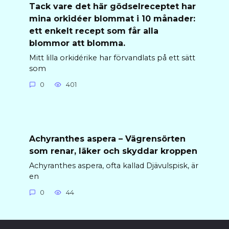
Tack vare det här gödselreceptet har
mina orkidéer blommat i 10 månader:
ett enkelt recept som får alla
blommor att blomma.
Mitt lilla orkidérike har förvandlats på ett sätt
som
0
401
Achyranthes aspera – Vägrensörten
som renar, läker och skyddar kroppen
Achyranthes aspera, ofta kallad Djävulspisk, är
en
0
44