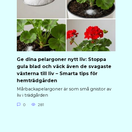
Ge dina pelargoner nytt liv: Stoppa
gula blad och väck även de svagaste
växterna till liv – Smarta tips för
hemträdgården
Mårbackapelargoner är som små gnistor av
liv i trädgården
0
281