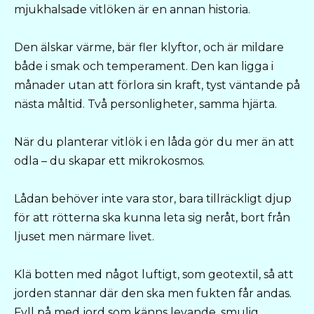
mjukhalsade vitlöken är en annan historia.
Den älskar värme, bär fler klyftor, och är mildare
både i smak och temperament. Den kan ligga i
månader utan att förlora sin kraft, tyst väntande på
nästa måltid. Två personligheter, samma hjärta.
När du planterar vitlök i en låda gör du mer än att
odla – du skapar ett mikrokosmos.
Lådan behöver inte vara stor, bara tillräckligt djup
för att rötterna ska kunna leta sig neråt, bort från
ljuset men närmare livet.
Klä botten med något luftigt, som geotextil, så att
jorden stannar där den ska men fukten får andas.
Fyll på med jord som känns levande, smulig,