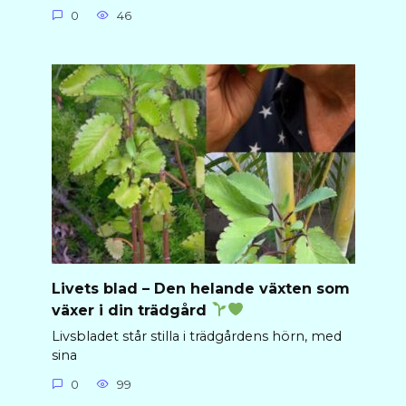
0
46
Livets blad – Den helande växten som
växer i din trädgård
Livsbladet står stilla i trädgårdens hörn, med
sina
0
99