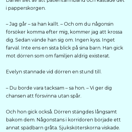
Daniel slet av sitt patientarmband och kastade det
i papperskorgen.
– Jag går – sa han kallt. – Och om du någonsin
försöker komma efter mig, kommer jag att krossa
dig. Sedan vände han sig om. Ingen kyss. Inget
farväl. Inte ens en sista blick på sina barn. Han gick
mot dörren som om familjen aldrig existerat.
Evelyn stannade vid dörren en stund till.
– Du borde vara tacksam – sa hon. – Vi ger dig
chansen att försvinna utan spår.
Och hon gick också. Dörren stängdes långsamt
bakom dem. Någonstans i korridoren började ett
annat spädbarn gråta. Sjuksköterskorna viskade.