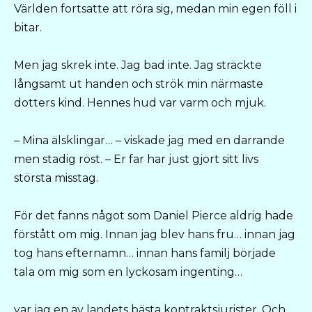
Världen fortsatte att röra sig, medan min egen föll i
bitar.
Men jag skrek inte. Jag bad inte. Jag sträckte
långsamt ut handen och strök min närmaste
dotters kind. Hennes hud var varm och mjuk.
– Mina älsklingar… – viskade jag med en darrande
men stadig röst. – Er far har just gjort sitt livs
största misstag.
För det fanns något som Daniel Pierce aldrig hade
förstått om mig. Innan jag blev hans fru… innan jag
tog hans efternamn… innan hans familj började
tala om mig som en lyckosam ingenting…
var jag en av landets bästa kontraktsjurister. Och