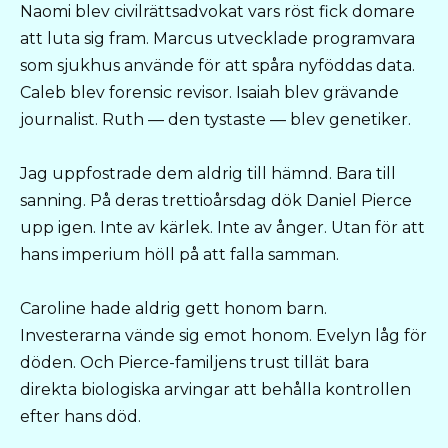
Naomi blev civilrättsadvokat vars röst fick domare
att luta sig fram. Marcus utvecklade programvara
som sjukhus använde för att spåra nyföddas data.
Caleb blev forensic revisor. Isaiah blev grävande
journalist. Ruth — den tystaste — blev genetiker.
Jag uppfostrade dem aldrig till hämnd. Bara till
sanning. På deras trettioårsdag dök Daniel Pierce
upp igen. Inte av kärlek. Inte av ånger. Utan för att
hans imperium höll på att falla samman.
Caroline hade aldrig gett honom barn.
Investerarna vände sig emot honom. Evelyn låg för
döden. Och Pierce-familjens trust tillät bara
direkta biologiska arvingar att behålla kontrollen
efter hans död.