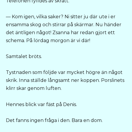
Telefonen fylldes av skratt.
— Kom igen, vilka saker? Ni sitter ju där ute i er
ensamma skog och stirrar på skärmar. Nu händer
det äntligen något! Zsanna har redan gjort ett
schema. På lördag morgon är vi där!
Samtalet bröts.
Tystnaden som följde var mycket högre än något
skrik. Inna ställde långsamt ner koppen. Porslinets
klirr skar genom luften.
Hennes blick var fäst på Denis.
Det fanns ingen fråga i den. Bara en dom.