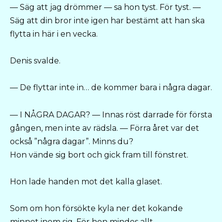
— Säg att jag drömmer — sa hon tyst. För tyst. —
Säg att din bror inte igen har bestämt att han ska
flytta in här i en vecka.
Denis svalde.
— De flyttar inte in… de kommer bara i några dagar.
— I NÅGRA DAGAR? — Innas röst darrade för första
gången, men inte av rädsla. — Förra året var det
också ”några dagar”. Minns du?
Hon vände sig bort och gick fram till fönstret.
Hon lade handen mot det kalla glaset.
Som om hon försökte kyla ner det kokande
minnet inom sig. För hon mindes allt.