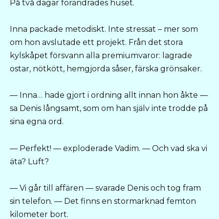
På två dagar förändrades huset.
Inna packade metodiskt. Inte stressat – mer som
om hon avslutade ett projekt. Från det stora
kylskåpet försvann alla premiumvaror: lagrade
ostar, nötkött, hemgjorda såser, färska grönsaker.
— Inna… hade gjort i ordning allt innan hon åkte —
sa Denis långsamt, som om han själv inte trodde på
sina egna ord.
— Perfekt! — exploderade Vadim. — Och vad ska vi
äta? Luft?
— Vi går till affären — svarade Denis och tog fram
sin telefon. — Det finns en stormarknad femton
kilometer bort.