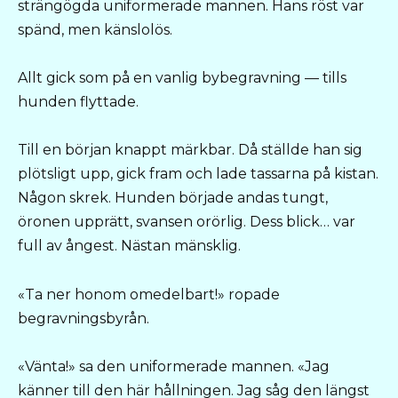
strängögda uniformerade mannen. Hans röst var
spänd, men känslolös.
Allt gick som på en vanlig bybegravning — tills
hunden flyttade.
Till en början knappt märkbar. Då ställde han sig
plötsligt upp, gick fram och lade tassarna på kistan.
Någon skrek. Hunden började andas tungt,
öronen upprätt, svansen orörlig. Dess blick… var
full av ångest. Nästan mänsklig.
«Ta ner honom omedelbart!» ropade
begravningsbyrån.
«Vänta!» sa den uniformerade mannen. «Jag
känner till den här hållningen. Jag såg den längst