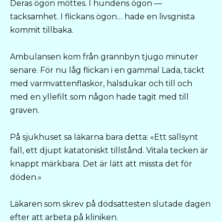
Deras ögon möttes. I hundens ögon —
tacksamhet. I flickans ögon… hade en livsgnista
kommit tillbaka.
Ambulansen kom från grannbyn tjugo minuter
senare. För nu låg flickan i en gammal Lada, täckt
med varmvattenflaskor, halsdukar och till och
med en yllefilt som någon hade tagit med till
graven.
På sjukhuset sa läkarna bara detta: «Ett sällsynt
fall, ett djupt katatoniskt tillstånd. Vitala tecken är
knappt märkbara. Det är lätt att missta det för
döden.»
Läkaren som skrev på dödsattesten slutade dagen
efter att arbeta på kliniken.