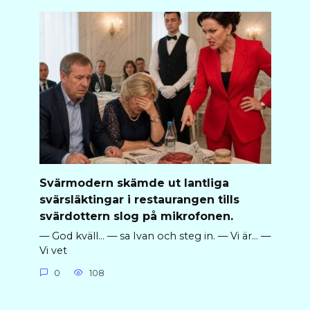
Svärmodern skämde ut lantliga
svärsläktingar i restaurangen tills
svärdottern slog på mikrofonen.
— God kväll… — sa Ivan och steg in. — Vi är… —
Vi vet
0
108