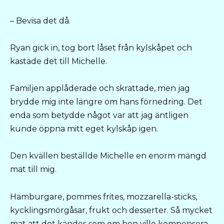
– Bevisa det då.
Ryan gick in, tog bort låset från kylskåpet och
kastade det till Michelle.
Familjen applåderade och skrattade, men jag
brydde mig inte längre om hans förnedring. Det
enda som betydde något var att jag äntligen
kunde öppna mitt eget kylskåp igen.
Den kvällen beställde Michelle en enorm mängd
mat till mig.
Hamburgare, pommes frites, mozzarella-sticks,
kycklingsmörgåsar, frukt och desserter. Så mycket
mat att det kändes som om hon ville kompensera