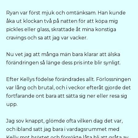
Ryan var först mjuk och omtänksam. Han kunde
åka ut klockan två på natten för att köpa mig
pickles eller glass, skrattade åt mina konstiga
cravings och sa att jag var vacker.
Nu vet jag att många män bara klarar att älska
förändringen så länge dess pris inte blir synligt.
Efter Kellys födelse förändrades allt. Förlossningen
var lång och brutal, och i veckor efteråt gjorde det
fortfarande ont bara att sätta sig ner eller resa sig
upp.
Jag sov knappt, glömde ofta vilken dag det var,
och ibland satt jag bara i vardagsrummet med
Kelly mot bröstet och försökte låta bli att gråta av