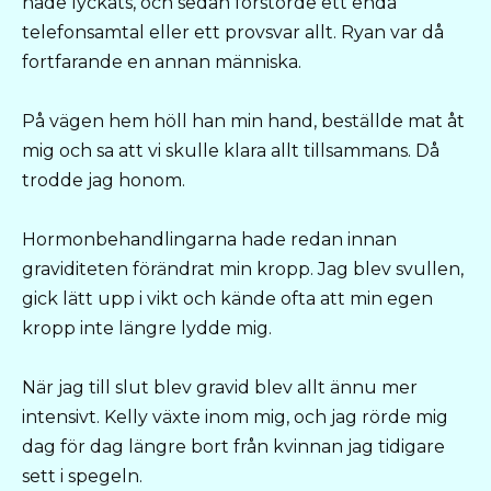
hade lyckats, och sedan förstörde ett enda
telefonsamtal eller ett provsvar allt. Ryan var då
fortfarande en annan människa.
På vägen hem höll han min hand, beställde mat åt
mig och sa att vi skulle klara allt tillsammans. Då
trodde jag honom.
Hormonbehandlingarna hade redan innan
graviditeten förändrat min kropp. Jag blev svullen,
gick lätt upp i vikt och kände ofta att min egen
kropp inte längre lydde mig.
När jag till slut blev gravid blev allt ännu mer
intensivt. Kelly växte inom mig, och jag rörde mig
dag för dag längre bort från kvinnan jag tidigare
sett i spegeln.