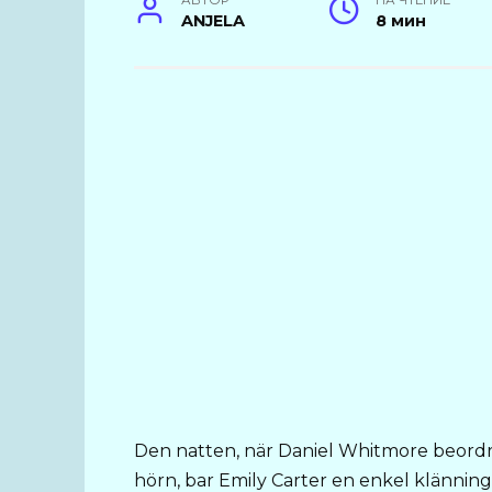
АВТОР
НА ЧТЕНИЕ
ANJELA
8 мин
Den natten, när Daniel Whitmore beordra
hörn, bar Emily Carter en enkel klänning 