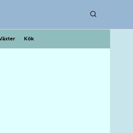
Växter
Kök