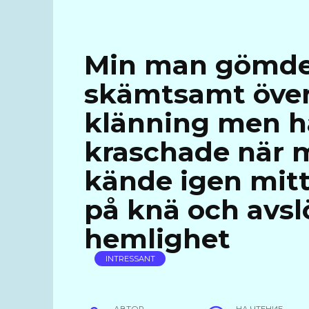
Min man gömde 
skämtsamt över 
klänning men ha
kraschade när m
kände igen mitt
på knä och avslö
hemlighet
INTRESSANT