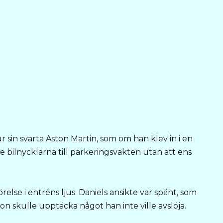
 sin svarta Aston Martin, som om han klev in i en
bilnycklarna till parkeringsvakten utan att ens
else i entréns ljus. Daniels ansikte var spänt, som
n skulle upptäcka något han inte ville avslöja.