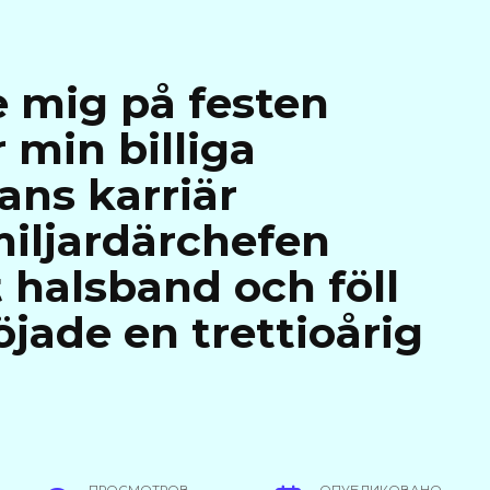
mig på festen
min billiga
ns karriär
iljardärchefen
 halsband och föll
jade en trettioårig