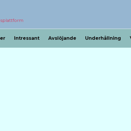
nsplattform
ser
Intressant
Avslöjande
Underhållning