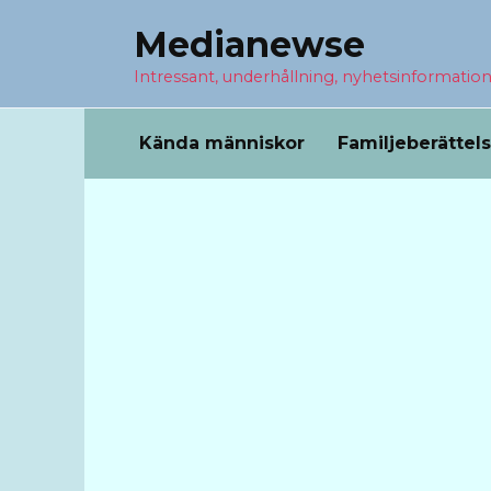
Перейти
Medianewse
к
содержанию
Intressant, underhållning, nyhetsinformatio
Kända människor
Familjeberättel