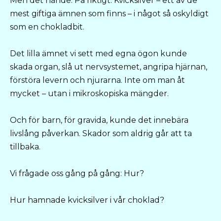
Men det hände. På riktigt. Kvicksilver – ett av de
mest giftiga ämnen som finns – i något så oskyldigt
som en chokladbit.
Det lilla ämnet vi sett med egna ögon kunde
skada organ, slå ut nervsystemet, angripa hjärnan,
förstöra levern och njurarna. Inte om man åt
mycket – utan i mikroskopiska mängder.
Och för barn, för gravida, kunde det innebära
livslång påverkan. Skador som aldrig går att ta
tillbaka.
Vi frågade oss gång på gång: Hur?
Hur hamnade kvicksilver i vår choklad?