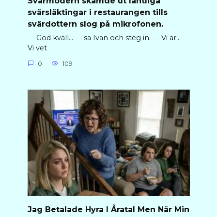
Svärmodern skämde ut lantliga
svärsläktingar i restaurangen tills
svärdottern slog på mikrofonen.
— God kväll… — sa Ivan och steg in. — Vi är… —
Vi vet
0
109
Jag Betalade Hyra I Åratal Men När Min