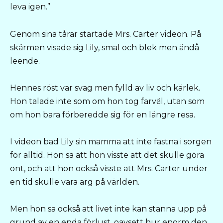
leva igen.”
Genom sina tårar startade Mrs. Carter videon. På
skärmen visade sig Lily, smal och blek men ändå
leende.
Hennes röst var svag men fylld av liv och kärlek.
Hon talade inte som om hon tog farväl, utan som
om hon bara förberedde sig för en längre resa.
I videon bad Lily sin mamma att inte fastna i sorgen
för alltid. Hon sa att hon visste att det skulle göra
ont, och att hon också visste att Mrs. Carter under
en tid skulle vara arg på världen.
Men hon sa också att livet inte kan stanna upp på
grund av en enda förlust, oavsett hur enorm den