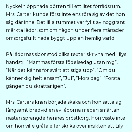
Nyckeln öppnade dörren till ett litet förrådsrum.
Mrs. Carter kunde först inte ens röra sig av det hon
såg där inne. Det lilla rummet var fyllt av noggrant
märkta lådor, som om någon under flera månader
omsorgsfullt hade byggt upp en hemlig värld.
På lådornas sidor stod olika texter skrivna med Lilys
handstil: ”Mammas första födelsedag utan mig”,
”När det känns för svårt att stiga upp”, ”Om du
känner dig helt ensam”, ”Jul”, ”Mors dag”, ”Första
gången du skrattar igen”.
Mrs. Carters knän började skaka och hon satte sig
långsamt bredvid en av lådorna medan smärtan
nästan sprängde hennes bröstkorg. Hon visste inte
om hon ville gråta eller skrika över insikten att Lily