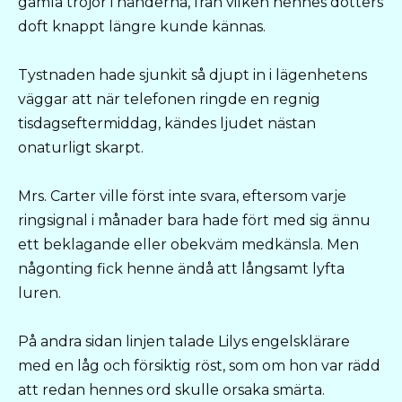
gamla tröjor i händerna, från vilken hennes dotters
doft knappt längre kunde kännas.
Tystnaden hade sjunkit så djupt in i lägenhetens
väggar att när telefonen ringde en regnig
tisdagseftermiddag, kändes ljudet nästan
onaturligt skarpt.
Mrs. Carter ville först inte svara, eftersom varje
ringsignal i månader bara hade fört med sig ännu
ett beklagande eller obekväm medkänsla. Men
någonting fick henne ändå att långsamt lyfta
luren.
På andra sidan linjen talade Lilys engelsklärare
med en låg och försiktig röst, som om hon var rädd
att redan hennes ord skulle orsaka smärta.