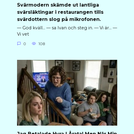
Svärmodern skämde ut lantliga
svärsläktingar i restaurangen tills
svärdottern slog på mikrofonen.
— God kväll… — sa Ivan och steg in. — Vi är… —
Vi vet
0
108
Jag Betalade Hyra I Åratal Men När Min