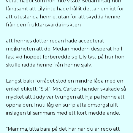
vetat något som hon inte visste. Sedan insåg hon
långsamt att Lily inte hade hållit detta hemligt för
att utestänga henne, utan för att skydda henne
från den fruktansvärda insikten
att hennes dotter redan hade accepterat
möjligheten att dö. Medan modern desperat höll
fast vid hoppet förberedde sig Lily tyst på hur hon
skulle rädda henne från henne själv.
Längst bak i förrådet stod en mindre låda med en
enkel etikett: ”Sist”. Mrs. Carters händer skakade så
mycket att Judy var tvungen att hjälpa henne att
öppna den. Inuti låg en surfplatta omsorgsfullt
inslagen tillsammans med ett kort meddelande.
”Mamma, titta bara på det här när du är redo att