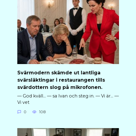
Svärmodern skämde ut lantliga
svärsläktingar i restaurangen tills
svärdottern slog på mikrofonen.
— God kväll… — sa Ivan och steg in. — Vi är… —
Vi vet
0
108