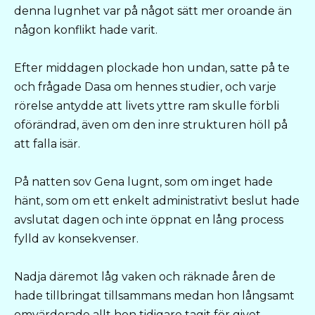
denna lugnhet var på något sätt mer oroande än
någon konflikt hade varit.
Efter middagen plockade hon undan, satte på te
och frågade Dasa om hennes studier, och varje
rörelse antydde att livets yttre ram skulle förbli
oförändrad, även om den inre strukturen höll på
att falla isär.
På natten sov Gena lugnt, som om inget hade
hänt, som om ett enkelt administrativt beslut hade
avslutat dagen och inte öppnat en lång process
fylld av konsekvenser.
Nadja däremot låg vaken och räknade åren de
hade tillbringat tillsammans medan hon långsamt
omvärderade allt hon tidigare tagit för givet.