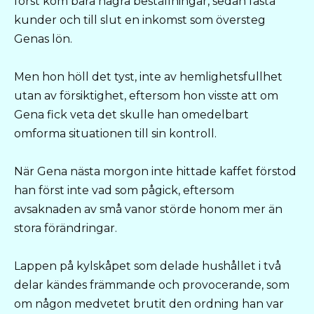
först kom bara några beställningar, sedan fasta
kunder och till slut en inkomst som översteg
Genas lön.
Men hon höll det tyst, inte av hemlighetsfullhet
utan av försiktighet, eftersom hon visste att om
Gena fick veta det skulle han omedelbart
omforma situationen till sin kontroll.
När Gena nästa morgon inte hittade kaffet förstod
han först inte vad som pågick, eftersom
avsaknaden av små vanor störde honom mer än
stora förändringar.
Lappen på kylskåpet som delade hushållet i två
delar kändes främmande och provocerande, som
om någon medvetet brutit den ordning han var