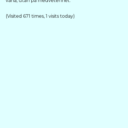
vana, utan på medvetenhet.
(Visited 671 times, 1 visits today)