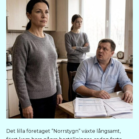
Det lilla företaget ”Norrstygn” växte långsamt,