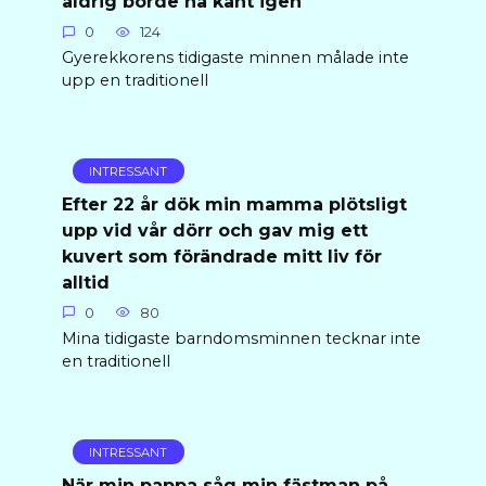
aldrig borde ha känt igen
0
124
Gyerekkorens tidigaste minnen målade inte
upp en traditionell
INTRESSANT
Efter 22 år dök min mamma plötsligt
upp vid vår dörr och gav mig ett
kuvert som förändrade mitt liv för
alltid
0
80
Mina tidigaste barndomsminnen tecknar inte
en traditionell
INTRESSANT
När min pappa såg min fästman på