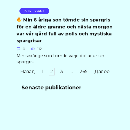
INTRESSANT
Min 6 åriga son tömde sin spargris
för en äldre granne och nästa morgon
var vår gård full av polis och mystiska
spargrisar
0
112
Min sexårige son tömde varje dollar ur sin
spargris
Пагинация
Назад
1
2
3
…
265
Далее
записей
Senaste publikationer