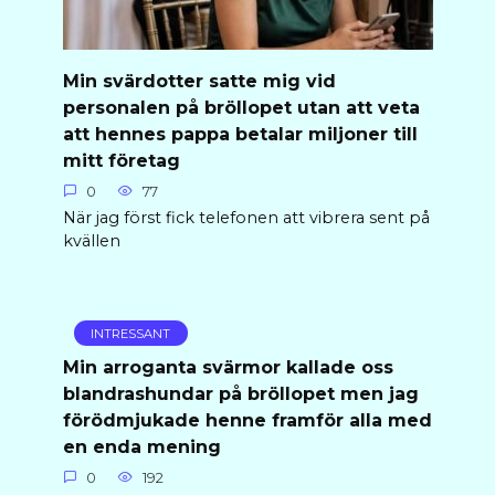
Min svärdotter satte mig vid
personalen på bröllopet utan att veta
att hennes pappa betalar miljoner till
mitt företag
0
77
När jag först fick telefonen att vibrera sent på
kvällen
INTRESSANT
Min arroganta svärmor kallade oss
blandrashundar på bröllopet men jag
förödmjukade henne framför alla med
en enda mening
0
192