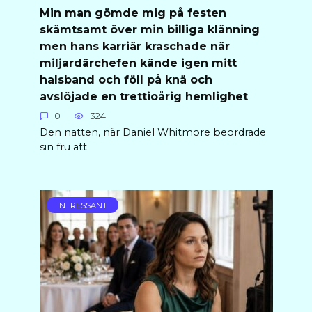
Min man gömde mig på festen
skämtsamt över min billiga klänning
men hans karriär kraschade när
miljardärchefen kände igen mitt
halsband och föll på knä och
avslöjade en trettioårig hemlighet
0
324
Den natten, när Daniel Whitmore beordrade
sin fru att
INTRESSANT